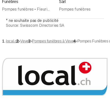
Funèbres
Sàrl
Pompes funèbres • Fleuriste • Magasins de Fleurs • Funérailles • Inhumation • Crématoire • Accompagnement de Deuil • Cercueils • Conseil en Prévoyance
Pompes funèbres
*
ne souhaite pas de publicité
Source:
Swisscom Directories SA
•
•
•
local.ch
Vevey
Pompes funèbres à Vevey
Pompes Funèbres 