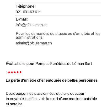
Mercredi
Ouvert toute la journée
Téléphone
:
Jeudi
Ouvert toute la journée
021 601 63 61
*
Vendredi
Ouvert toute la journée
E-mail
:
info@pfduleman.ch
Samedi
Ouvert toute la journée
Dimanche
Pour les demandes de stages ou d'emplois et les
Ouvert toute la journée
administrations.
admin@pfduleman.ch
Nous répondons tous les jours au 021 601 63 61, 24h
sur 24.
Évaluations pour Pompes Funèbres du Léman Sàrl
5
Évaluation de 5 sur 5 étoiles
La perte d'un être cher entourée de belles personnes
Deux personnes passionnées et d'une douceur
incroyable, qui font voir la mort d'une manière paisible
et sereine.