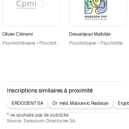
Olivier Clément
Desaintjean Mathilde
Psychothérapie • Psychothérapie (Général) • Psychologue • Thérapie comportementale et cognitive • Méditation • Psychothérapie (Psychothérapeutes psychologues)
Psychologue • Psychothérapie • Psychothérapie (Général) • Thérapie des enfants et des adolescents • Thérapie d'adultes • Thérapie de couple et de famille • Psychothérapie (Psychothérapeutes psychologues)
Inscriptions similaires à proximité
ERDODENT SA
Dr méd. Malicevic Radosav
Ergot
*
ne souhaite pas de publicité
Source:
Swisscom Directories SA