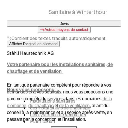
Sanitaire à Winterthour
Devis
Autres moyens de contact
Contient des textes traduits automatiquement.
Afficher l'original en allemand
Stähli Haustechnik AG
Votre partenaire pour les installations sanitaires, de
chauffage et de ventilation
En tant que partenaire compétent pour répondre à vos
Nous vous proposons :
demandes et à vos souhaits, nous vous proposons une
gamme complète de services dans les domaines
de la
Installations sanitaires
plomberie
,
du chauffage
et
de la ventilation
, allant du
des installations de chauffage
conseil à la maintenance et au service après-vente, en
des systèmes de ventilation
passant par la conception et l'installation.
Planification