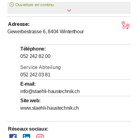
Ouverture en continu
Adresse
:
Lundi
Ouvert toute la journée
Gewerbestrasse 6, 8404
Winterthour
Mardi
Ouvert toute la journée
Mercredi
Ouvert toute la journée
Téléphone
:
Jeudi
Ouvert toute la journée
052 242 82 00
Vendredi
Ouvert toute la journée
Service Abteilung
Samedi
Ouvert toute la journée
052 242 03 81
Dimanche
Ouvert toute la journée
E-mail
:
info@staehli-haustechnik.ch
24-Stunden-Reparaturservice
Site web
:
www.staehli-haustechnik.ch
Réseaux sociaux
: