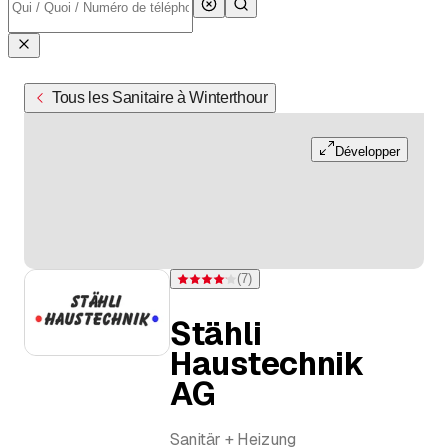
Tous les Sanitaire à Winterthour
Développer
(
7
)
Note 4,1 sur 5 étoiles pour 7 évaluations
Stähli
Haustechnik
AG
Sanitär + Heizung