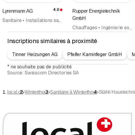
4.0
Lyrenmann AG
Rupper Energietechnik
Évaluation
GmbH
Sanitaire • Installations sanitaires • Ferblanterie-couverture • Chauffages • Domestiques du bâtiment • Rénovation salle de bain • Toit plat • Technique du bâtiment
Chauffages • Ingénierie solaire installations solaires • Sanitaire • Installations sanitaires • Services • Conseil d'Energie • Domestiques du bâtiment • Fournitures de Chauffages
Inscriptions similaires à proximité
Tinner Heizungen AG
Pfeifer Kaminfeger GmbH
M
*
ne souhaite pas de publicité
Source:
Swisscom Directories SA
•
•
•
local.ch
Winterthour
Sanitaire à Winterthour
Stähli Haustechn