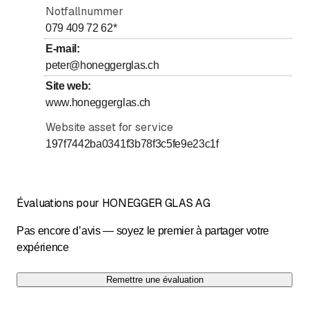
Samedi
Notfallnummer
Fermé
079 409 72 62
*
Dimanche
Fermé
E-mail
:
Les jours marqués d'un * sont à convenir
peter@honeggerglas.ch
Site web
:
Termine nur nach telefonischer Vereinbarung.
www.honeggerglas.ch
Nachts, Samstag und Sonntag nur für
Notfallverglasungen (24 Stunden ).
Website asset for service
197f7442ba0341f3b78f3c5fe9e23c1f
Évaluations pour HONEGGER GLAS AG
Pas encore d’avis — soyez le premier à partager votre
expérience
Remettre une évaluation