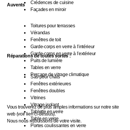
Crédences de cuisine
Auvents
Façades en miroir
Toitures pour terrasses
Vérandas
Fenêtres de toit
Garde-corps en verre à l'intérieur
Garde-corps en verre à l'extérieur
Réparations de toutes sortes :
Puits de lumière
Tables en verre
Perçage de vitrage climatique
Sas pour chats
Fenêtres extérieures
Fenêtres doubles
Vitrines
Vitrage isolant
Vous trouverez de plus amples informations sur notre site
Tablette en verre
web (voir lien ci-dessus).
Table en verre
Nous nous réjouissons de votre visite.
Portes coulissantes en verre