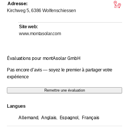
Adresse
:
jusqu’à
Lundi
7
:
00
-
18
:
00
Kirchweg 5, 6386
Wolfenschiessen
jusqu’à
Mardi
7
:
00
-
18
:
00
jusqu’à
Mercredi
7
:
00
-
18
:
00
Site web
:
jusqu’à
Jeudi
7
:
00
-
18
:
00
www.montasolar.com
jusqu’à
Vendredi
7
:
00
-
18
:
00
Samedi
Fermé
Évaluations pour montAsolar GmbH
Dimanche
Fermé
Pas encore d’avis — soyez le premier à partager votre
expérience
Remettre une évaluation
Langues
Allemand
,
Anglais
,
Espagnol
,
Français