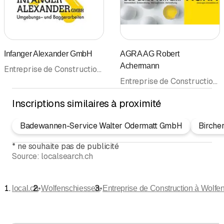
Infanger Alexander GmbH
AGRA AG Robert
Achermann
Entreprise de Construction • Génie civil • Paysagistes • Agricoles, entreprise de travaux • Déneigement
Entreprise de Construction • Gérance immobilière • Immobilier • Agence immobilière • Société immobilière
Inscriptions similaires à proximité
Badewannen-Service Walter Odermatt GmbH
Birche
*
ne souhaite pas de publicité
Source:
localsearch.ch
•
•
local.ch
Wolfenschiessen
Entreprise de Construction à Wolfe