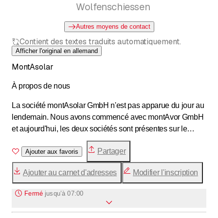
Wolfenschiessen
Autres moyens de contact
Contient des textes traduits automatiquement.
Afficher l'original en allemand
MontAsolar
À propos de nous
La société montAsolar GmbH n'est pas apparue du jour au
lendemain. Nous avons commencé avec montAvor GmbH
et aujourd'hui, les deux sociétés sont présentes sur le
marché. Nous construisons des petites et grandes
Partager
installations et souhaitons, par notre travail, soutenir et
Ajouter aux favoris
développer l'avenir du secteur de l'énergie. Nous réalisons
Ajouter au carnet d'adresses
Modifier l'inscription
la conception des installations en collaboration avec la
société Alsona AG. Nous serions ravis de pouvoir changer
Fermé
jusqu’à
07:00
l'avenir avec vous.