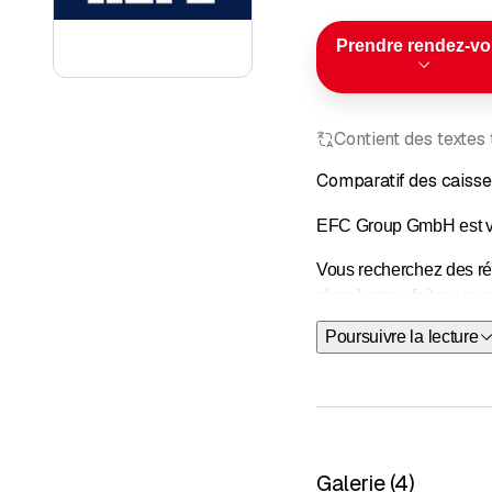
Prendre rendez-v
Contient des textes
Comparatif des caisse
EFC Group GmbH est votr
Vous recherchez des ré
cherchez ou faites-vous
Poursuivre la lecture
Grâce à notre comparate
pour vos besoins. Optim
calculateur de primes 
Prenez rendez-vous dè
Galerie
(
4
)