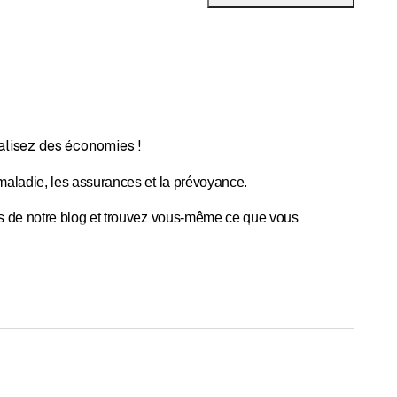
alisez des économies !
maladie, les assurances et la prévoyance.
es de notre blog et trouvez vous-même ce que vous
 maladie suisses pour 2024 et trouver la meilleure option
uctions intéressantes et réduisez vos coûts. Notre
misez jusqu'à CHF 1000.– par an en changeant d'assurance.