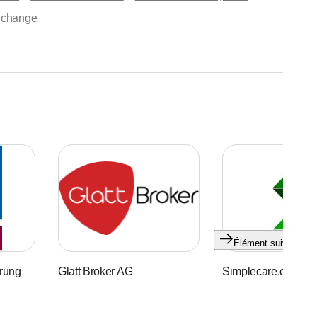
 change
Élément suivant
rung
Glatt Broker AG
Simplecare.ch AG