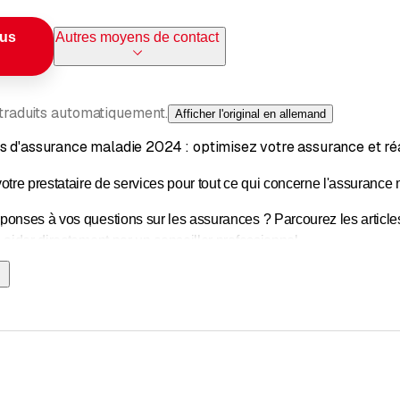
ous
Autres moyens de contact
 traduits automatiquement.
Afficher l'original en allemand
s d'assurance maladie 2024 : optimisez votre assurance et ré
e prestataire de services pour tout ce qui concerne l'assurance 
ponses à vos questions sur les assurances ? Parcourez les articl
 aider directement par un conseiller professionnel.
ur de primes, vous pouvez analyser toutes les caisses d'assurance
isez votre assurance de base et complémentaire, bénéficiez de réd
vous indique les offres les moins chères dans votre région. Écono
s maintenant pour une consultation sans engagement.