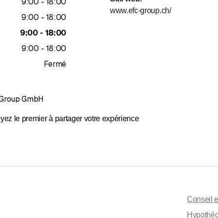
jusqu’à
9
:
00
-
18
:
00
www.efc-group.ch/
jusqu’à
9
:
00
-
18
:
00
jusqu’à
9
:
00
-
18
:
00
jusqu’à
9
:
00
-
18
:
00
Fermé
C Group GmbH
yez le premier à partager votre expérience
Conseil 
Hypothéc