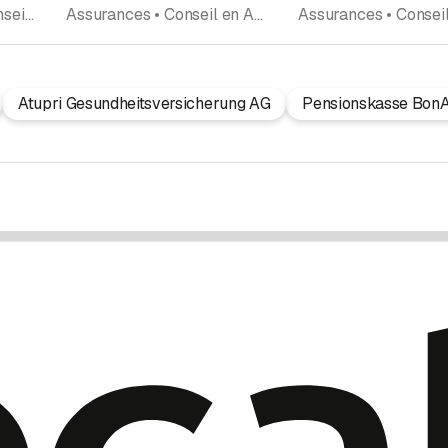
Financier, service • Conseiller financier • Planification financière • Financements • Bureau-conseil • Fiduciaire • Fiduciaire, agence • Assurances • Conseil en Assurance • Fiduciaire assurance • Conseil en Prévoyance • Déclaration d'Impôts • Conseiller fiscal • Experts fiscaux • Gérance de fortune • Informatique • Software • Webdesign • Webhosting
Assurances • Conseil en Assurance • Conseil en Prévoyance
Atupri Gesundheitsversicherung AG
Pensionskasse BonA