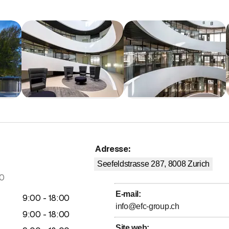
Adresse
:
Seefeldstrasse 287, 8008
Zurich
0
E-mail
:
jusqu’à
9
:
00
-
18
:
00
info@efc-group.ch
jusqu’à
9
:
00
-
18
:
00
Site web
: