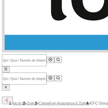
•
•
•
local.ch
Zurich
Conseil en Assurance à Zurich
EFC Grou