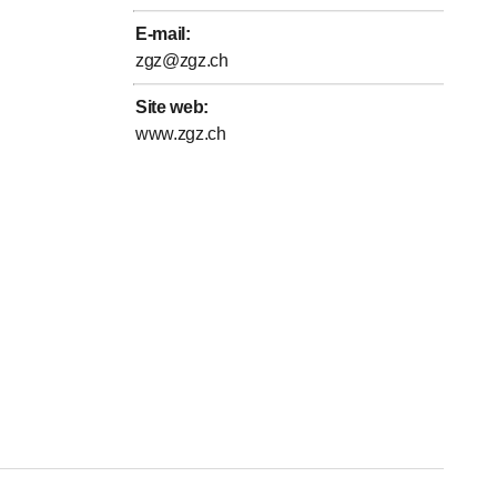
es meubles d'accueil et des étagères spéciales selon vos
E-mail
:
Les portes ne doivent pas seulement être esthétiques, elles
zgz@zgz.ch
it.
Site web
:
 menuiserie est le partenaire idéal pour tout ce qui concerne
www.zgz.ch