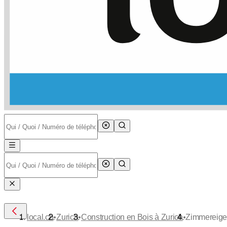
•
•
•
local.ch
Zurich
Construction en Bois à Zurich
Zimmereige