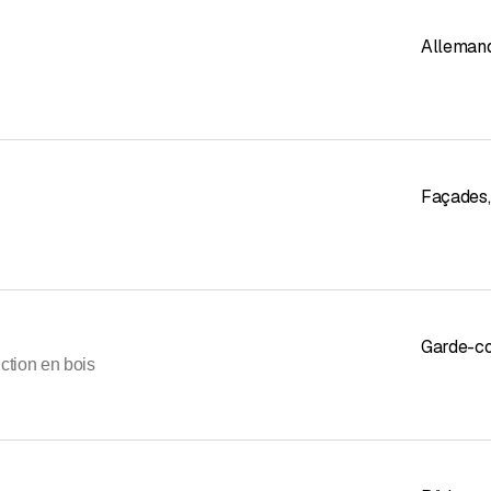
Alleman
Façades
,
Garde-co
ction en bois