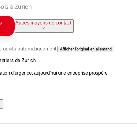
ois à Zurich
s
Autres moyens de contact
 traduits automatiquement.
Afficher l'original en allemand
ntiers de Zurich
uation d'urgence, aujourd'hui une entreprise prospère
ntiers de Zurich (ZGZ) est une entreprise forte d'une histoire cent
de importance à la construction écologique. La ZGZ traite tous les 
ux grands projets. Les nouvelles constructions à plusieurs étages 
ivité de la charpenterie. La menuiserie traite tous les types de tr
mploie environ 30 personnes.