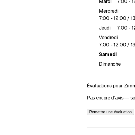
j
Mardi
7
:
00
-
1
rapide aux petites répa
Mercredi
souhaits. Nous fabriquo
jusqu’à
7
:
00
-
12
:
00
/ 1
doivent également offrir 
j
Jeudi
7
:
00
-
1
Qu'il s'agisse d'une nou
Vendredi
le bois.
jusqu’à
7
:
00
-
12
:
00
/ 1
Samedi
Dimanche
Évaluations pour Zim
Pas encore d’avis — so
Remettre une évaluation