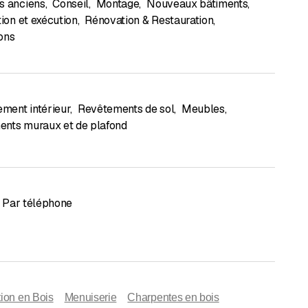
s anciens
,
Conseil
,
Montage
,
Nouveaux bâtiments
,
tion et exécution
,
Rénovation & Restauration
,
ons
ent intérieur
,
Revêtements de sol
,
Meubles
,
nts muraux et de plafond
Par téléphone
ion en Bois
Menuiserie
Charpentes en bois