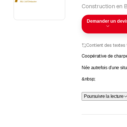
Construction en B
Demander un devi
Contient des textes
Coopérative de charpe
Née autrefois d'une sit
&nbsp;
La coopérative de charpe
Poursuivre la lecture
Nous accordons une gran
des petites commandes a
partie du domaine d'act
Actuellement, la ZGZ e