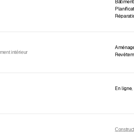
Bâtiment
Planifica
Réparati
Aménagem
ent intérieur
Revêteme
En ligne
,
Construct