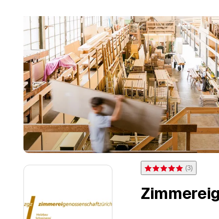
(
3
)
Note 5 sur 5 étoiles pour 
Zimmereig