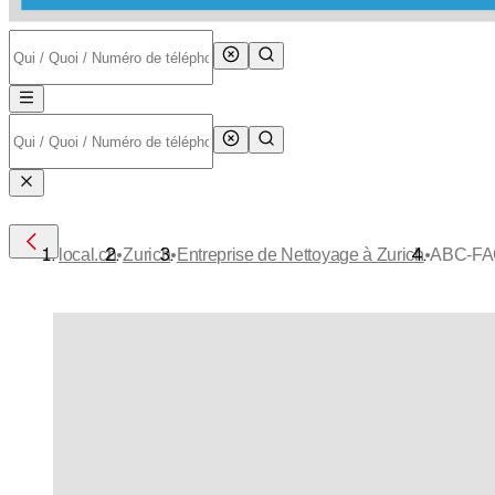
•
•
•
local.ch
Zurich
Entreprise de Nettoyage à Zurich
ABC-FAC