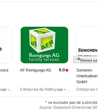
Élément suivant
5.0
Ponce
AF Reinigungs AG
Senioren-
Évaluation
Unterhaltsreinigung
GmbH
Entreprise de Nettoyage • Nettoyages et entretien • Nettoyage de bâtiments • Conciergerie, Entretien d'immeuble • Conciergerie privée • Nettoyage d'appartements • Facility Management
Entreprise de Nettoyage • Conciergerie, Entretien d'immeuble • Nettoyage de bâtiments • Nettoyages et entretien • Nettoyage d'appartements • Facility Management • Déménagements
*
ne souhaite pas de publicité
Source:
Swisscom Directories SA