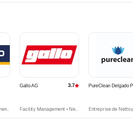
3.7
Gallo AG
PureClean Delgado 
Évaluation
Artisanat • Déménagements • Nettoyage d'appartements • Entreprise de Nettoyage • Menuiserie • Sanitaire • Installations sanitaires • Électricien • Electriciens, installateurs
Facility Management • Nettoyage de bâtiments • Conciergerie, Entretien d'immeuble • Entreprise de Nettoyage • Nettoyages et entretien • Entretien de jardin • Nettoyage de façades