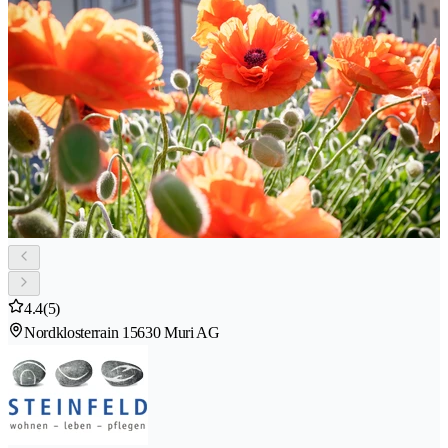
4.4
(5)
Nordklosterrain 1
5630 Muri AG