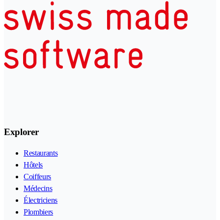
Explorer
Restaurants
Hôtels
Coiffeurs
Médecins
Électriciens
Plombiers