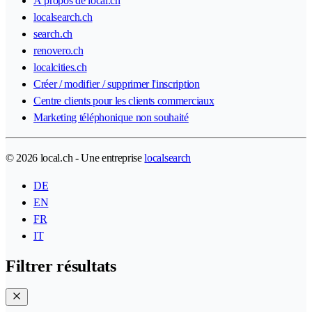
À propos de local.ch
localsearch.ch
search.ch
renovero.ch
localcities.ch
Créer / modifier / supprimer l'inscription
Centre clients pour les clients commerciaux
Marketing téléphonique non souhaité
© 2026 local.ch - Une entreprise
localsearch
DE
EN
FR
IT
Filtrer résultats