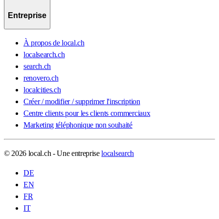
Entreprise
À propos de local.ch
localsearch.ch
search.ch
renovero.ch
localcities.ch
Créer / modifier / supprimer l'inscription
Centre clients pour les clients commerciaux
Marketing téléphonique non souhaité
© 2026 local.ch - Une entreprise
localsearch
DE
EN
FR
IT