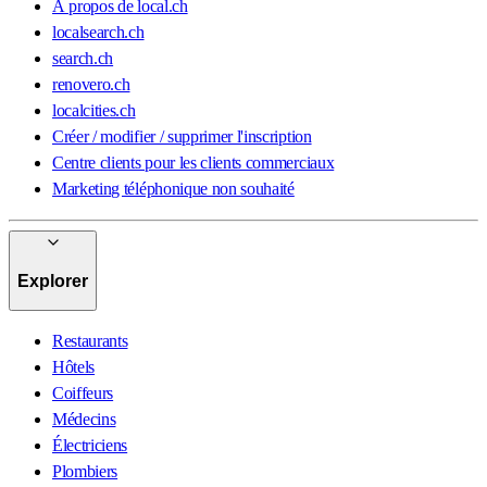
À propos de local.ch
localsearch.ch
search.ch
renovero.ch
localcities.ch
Créer / modifier / supprimer l'inscription
Centre clients pour les clients commerciaux
Marketing téléphonique non souhaité
Explorer
Restaurants
Hôtels
Coiffeurs
Médecins
Électriciens
Plombiers