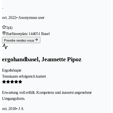
.
oct. 2022
• Anonymous user
5
(4)
Barfüsserplatz 14
4051 Basel
Prendre rendez-vous
ergohandbasel, Jeannette Pipoz
Ergothérapie
Tennisarm erfolgreich kuriert
Erwartung voll erfüllt. Kompetenz und äusserst angenehme
Umgangsform.
oct. 2018
• J A