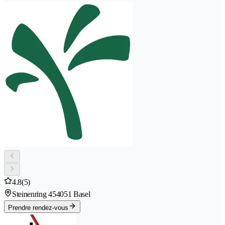
4.8
(5)
Steinenring 45
4051 Basel
Prendre rendez-vous