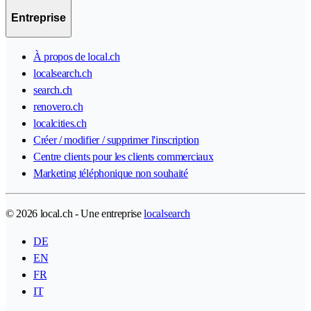
Entreprise
À propos de local.ch
localsearch.ch
search.ch
renovero.ch
localcities.ch
Créer / modifier / supprimer l'inscription
Centre clients pour les clients commerciaux
Marketing téléphonique non souhaité
© 2026 local.ch - Une entreprise
localsearch
DE
EN
FR
IT