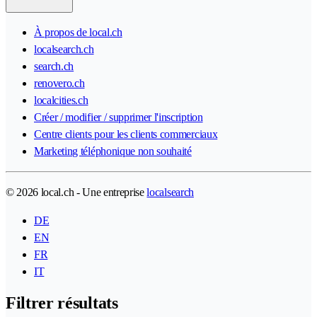
À propos de local.ch
localsearch.ch
search.ch
renovero.ch
localcities.ch
Créer / modifier / supprimer l'inscription
Centre clients pour les clients commerciaux
Marketing téléphonique non souhaité
© 2026 local.ch - Une entreprise
localsearch
DE
EN
FR
IT
Filtrer résultats