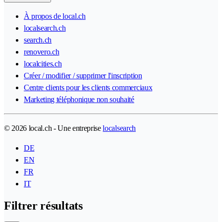
À propos de local.ch
localsearch.ch
search.ch
renovero.ch
localcities.ch
Créer / modifier / supprimer l'inscription
Centre clients pour les clients commerciaux
Marketing téléphonique non souhaité
© 2026 local.ch - Une entreprise
localsearch
DE
EN
FR
IT
Filtrer résultats