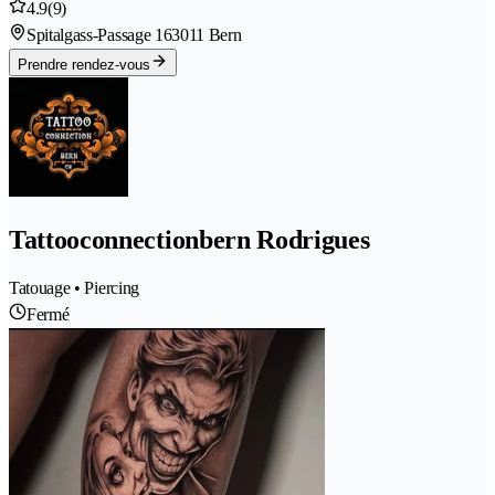
4.9
(9)
Spitalgass-Passage 16
3011 Bern
Prendre rendez-vous
Tattooconnectionbern Rodrigues
Tatouage • Piercing
Fermé