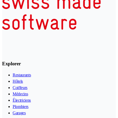
Explorer
Restaurants
Hôtels
Coiffeurs
Médecins
Électriciens
Plombiers
Garages