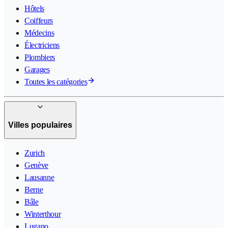
Hôtels
Coiffeurs
Médecins
Électriciens
Plombiers
Garages
Toutes les catégories
Villes populaires
Zurich
Genève
Lausanne
Berne
Bâle
Winterthour
Lugano