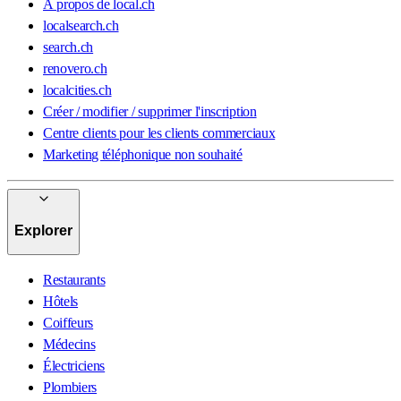
À propos de local.ch
localsearch.ch
search.ch
renovero.ch
localcities.ch
Créer / modifier / supprimer l'inscription
Centre clients pour les clients commerciaux
Marketing téléphonique non souhaité
Explorer
Restaurants
Hôtels
Coiffeurs
Médecins
Électriciens
Plombiers