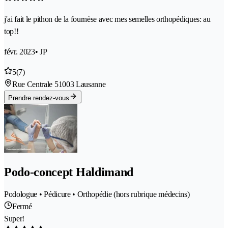
j'ai fait le pithon de la fournèse avec mes semelles orthopédiques: au
top!!
févr. 2023
• JP
5
(7)
Rue Centrale 5
1003 Lausanne
Prendre rendez-vous
Podo-concept Haldimand
Podologue • Pédicure • Orthopédie (hors rubrique médecins)
Fermé
Super!