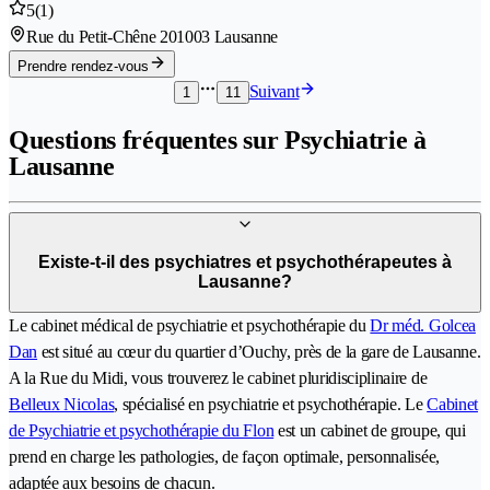
5
(1)
Rue du Petit-Chêne 20
1003 Lausanne
Prendre rendez-vous
Suivant
1
11
Questions fréquentes sur Psychiatrie à
Lausanne
Existe-t-il des psychiatres et psychothérapeutes à
Lausanne?
Le cabinet médical de psychiatrie et psychothérapie du
Dr méd. Golcea
Dan
est situé au cœur du quartier d’Ouchy, près de la gare de Lausanne.
A la Rue du Midi, vous trouverez le cabinet pluridisciplinaire de
Belleux Nicolas
, spécialisé en psychiatrie et psychothérapie. Le
Cabinet
de Psychiatrie et psychothérapie du Flon
est un cabinet de groupe, qui
prend en charge les pathologies, de façon optimale, personnalisée,
adaptée aux besoins de chacun.