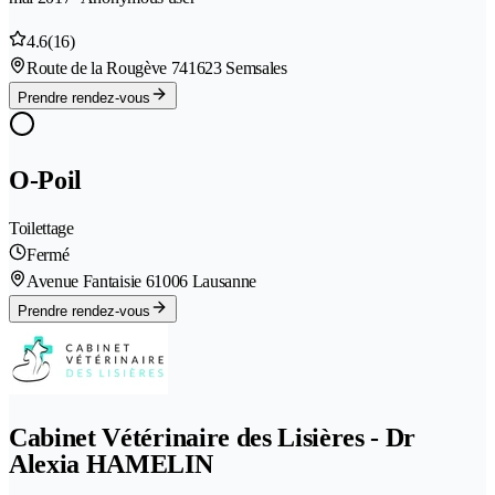
4.6
(16)
Route de la Rougève 74
1623 Semsales
Prendre rendez-vous
O-Poil
Toilettage
Fermé
Avenue Fantaisie 6
1006 Lausanne
Prendre rendez-vous
Cabinet Vétérinaire des Lisières - Dr
Alexia HAMELIN