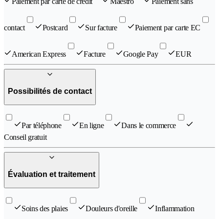
Paiement par carte de crédit
Maestro
Paiement sans
contact
Postcard
Sur facture
Paiement par carte EC
American Express
Facture
Google Pay
EUR
Possibilités de contact
Par téléphone
En ligne
Dans le commerce
Conseil gratuit
Évaluation et traitement
Soins des plaies
Douleurs d'oreille
Inflammation