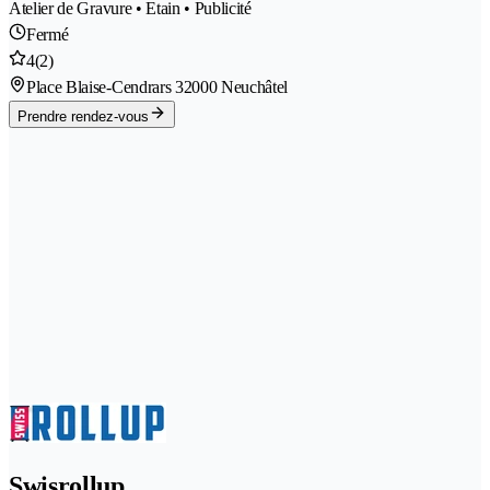
Atelier de Gravure • Etain • Publicité
Fermé
4
(2)
Place Blaise-Cendrars 3
2000 Neuchâtel
Prendre rendez-vous
Swisrollup