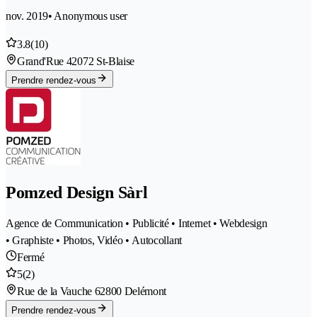
nov. 2019
• Anonymous user
3.8
(10)
Grand'Rue 4
2072 St-Blaise
Prendre rendez-vous
Pomzed Design Sàrl
Agence de Communication • Publicité • Internet • Webdesign
• Graphiste • Photos, Vidéo • Autocollant
Fermé
5
(2)
Rue de la Vauche 6
2800 Delémont
Prendre rendez-vous