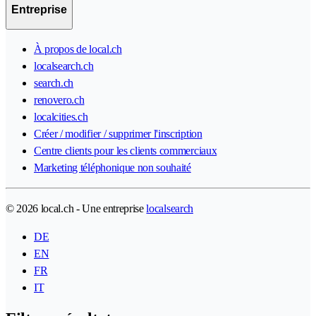
Entreprise
À propos de local.ch
localsearch.ch
search.ch
renovero.ch
localcities.ch
Créer / modifier / supprimer l'inscription
Centre clients pour les clients commerciaux
Marketing téléphonique non souhaité
© 2026 local.ch - Une entreprise
localsearch
DE
EN
FR
IT