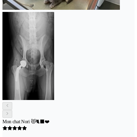
Mon chat Nori 😻🐈‍⬛❤️