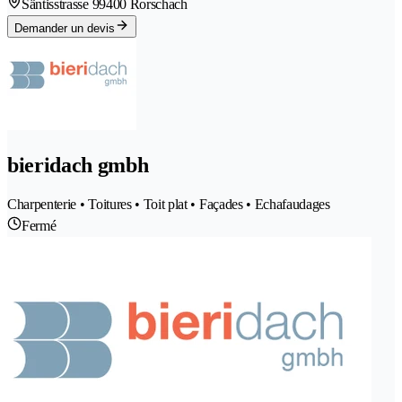
Säntisstrasse 9
9400 Rorschach
Demander un devis
bieridach gmbh
Charpenterie • Toitures • Toit plat • Façades • Echafaudages
Fermé