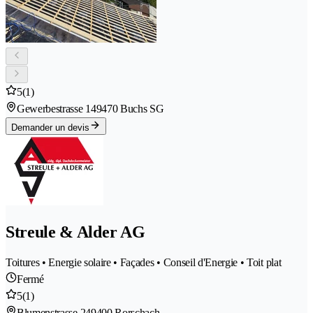
5
(1)
Gewerbestrasse 14
9470 Buchs SG
Demander un devis
Streule & Alder AG
Toitures • Energie solaire • Façades • Conseil d'Energie • Toit plat
Fermé
5
(1)
Blumenstrasse 24
9400 Rorschach