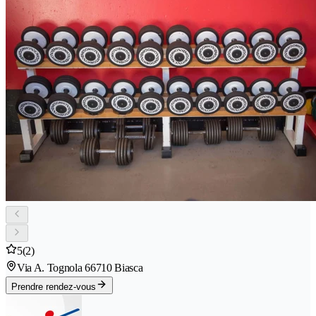
5
(2)
Via A. Tognola 6
6710 Biasca
Prendre rendez-vous