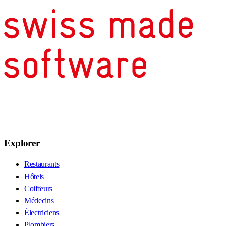
Explorer
Restaurants
Hôtels
Coiffeurs
Médecins
Électriciens
Plombiers