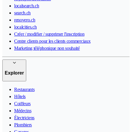
localsearch.ch
search.ch
renovero.ch
localcities.ch
Créer / modifier / supprimer l'inscription
Centre clients pour les clients commerciaux
Marketing téléphonique non souhaité
Explorer
Restaurants
Hôtels
Coiffeurs
Médecins
Électriciens
Plombiers
Garages