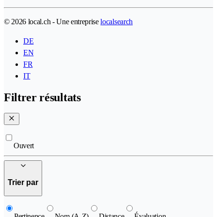
© 2026 local.ch - Une entreprise
localsearch
DE
EN
FR
IT
Filtrer résultats
Ouvert
Trier par
Pertinence
Nom (A-Z)
Distance
Évaluation