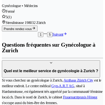
Gynécologue • Médecins
Fermé
5
(1)
Streulistrasse 19
8032 Zürich
Prendre rendez-vous
Suivant
1
5
Questions fréquentes sur Gynécologue à
Zurich
Quel est le meilleur service de gynécologie à Zurich ?
Si vous cherchez un gynécologue à Zurich,
Arzthaus Zürich City
est le
meilleur endroit. Le centre médical
Gyn-A.R.T AG
, situé à
Hardumstrasse, est également très apprécié par la communauté féminine
local.ch. Dans le nord de Zurich, le cabinet
Frauenarztpraxis Höngg
s'occupe aussi du bien-être des femmes.