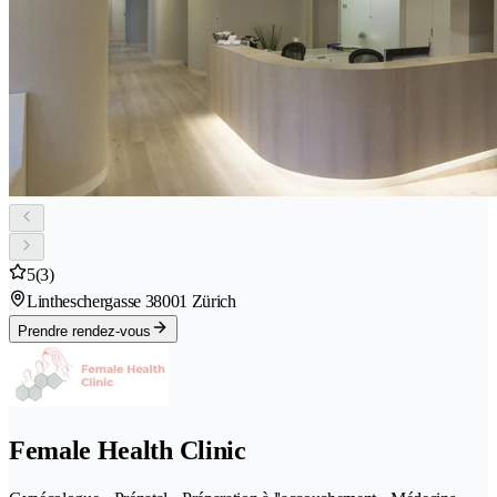
5
(3)
Lintheschergasse 3
8001 Zürich
Prendre rendez-vous
Female Health Clinic