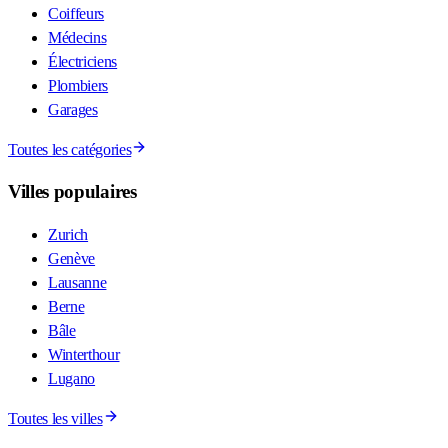
Coiffeurs
Médecins
Électriciens
Plombiers
Garages
Toutes les catégories
Villes populaires
Zurich
Genève
Lausanne
Berne
Bâle
Winterthour
Lugano
Toutes les villes