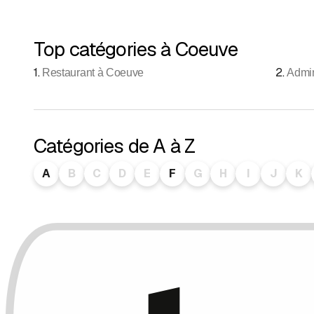
Top catégories à Coeuve
1
.
2
.
Restaurant à Coeuve
Admin
Catégories de A à Z
A
B
C
D
E
F
G
H
I
J
K