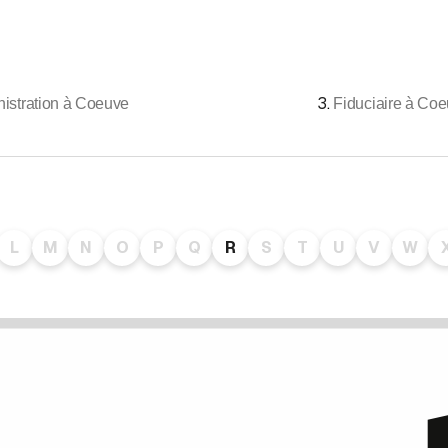
3
.
istration à Coeuve
Fiduciaire à Co
L
M
N
O
P
Q
R
S
T
U
V
W