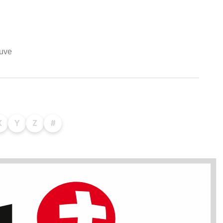
euve
X
Y
Z
#