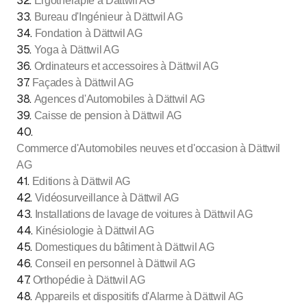
32
.
Ergothérapie à Dättwil AG
33
.
Bureau d'Ingénieur à Dättwil AG
34
.
Fondation à Dättwil AG
35
.
Yoga à Dättwil AG
36
.
Ordinateurs et accessoires à Dättwil AG
37
.
Façades à Dättwil AG
38
.
Agences d'Automobiles à Dättwil AG
39
.
Caisse de pension à Dättwil AG
40
.
Commerce d'Automobiles neuves et d'occasion à Dättwil
AG
41
.
Editions à Dättwil AG
42
.
Vidéosurveillance à Dättwil AG
43
.
Installations de lavage de voitures à Dättwil AG
44
.
Kinésiologie à Dättwil AG
45
.
Domestiques du bâtiment à Dättwil AG
46
.
Conseil en personnel à Dättwil AG
47
.
Orthopédie à Dättwil AG
48
.
Appareils et dispositifs d'Alarme à Dättwil AG