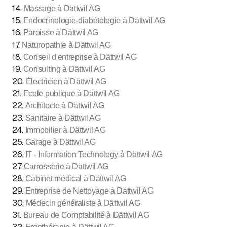
14
.
Massage à Dättwil AG
15
.
Endocrinologie-diabétologie à Dättwil AG
16
.
Paroisse à Dättwil AG
17
.
Naturopathie à Dättwil AG
18
.
Conseil d'entreprise à Dättwil AG
19
.
Consulting à Dättwil AG
20
.
Électricien à Dättwil AG
21
.
Ecole publique à Dättwil AG
22
.
Architecte à Dättwil AG
23
.
Sanitaire à Dättwil AG
24
.
Immobilier à Dättwil AG
25
.
Garage à Dättwil AG
26
.
IT - Information Technology à Dättwil AG
27
.
Carrosserie à Dättwil AG
28
.
Cabinet médical à Dättwil AG
29
.
Entreprise de Nettoyage à Dättwil AG
30
.
Médecin généraliste à Dättwil AG
31
.
Bureau de Comptabilité à Dättwil AG