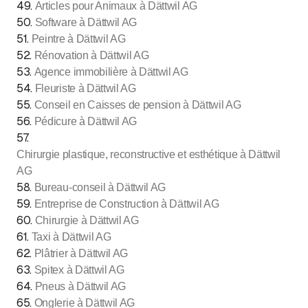
49
.
Articles pour Animaux à Dättwil AG
50
.
Software à Dättwil AG
51
.
Peintre à Dättwil AG
52
.
Rénovation à Dättwil AG
53
.
Agence immobilière à Dättwil AG
54
.
Fleuriste à Dättwil AG
55
.
Conseil en Caisses de pension à Dättwil AG
56
.
Pédicure à Dättwil AG
57
.
Chirurgie plastique, reconstructive et esthétique à Dättwil
AG
58
.
Bureau-conseil à Dättwil AG
59
.
Entreprise de Construction à Dättwil AG
60
.
Chirurgie à Dättwil AG
61
.
Taxi à Dättwil AG
62
.
Plâtrier à Dättwil AG
63
.
Spitex à Dättwil AG
64
.
Pneus à Dättwil AG
65
.
Onglerie à Dättwil AG