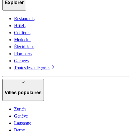
Explorer
Restaurants
Hôtels
Coiffeurs
Médecins
Électriciens
Plombiers
Garages
Toutes les catégories
Villes populaires
Zurich
Genève
Lausanne
Berne