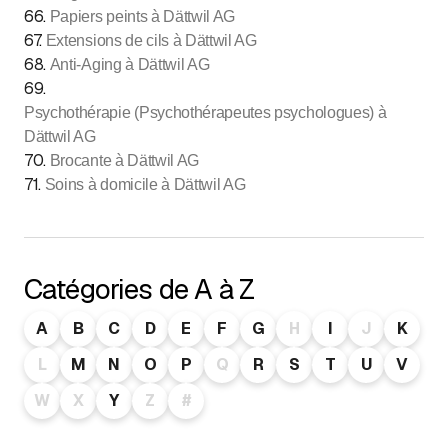
66
.
Papiers peints à Dättwil AG
67
.
Extensions de cils à Dättwil AG
68
.
Anti-Aging à Dättwil AG
69
.
Psychothérapie (Psychothérapeutes psychologues) à
Dättwil AG
70
.
Brocante à Dättwil AG
71
.
Soins à domicile à Dättwil AG
Catégories de A à Z
A
B
C
D
E
F
G
H
I
J
K
L
M
N
O
P
Q
R
S
T
U
V
W
X
Y
Z
#