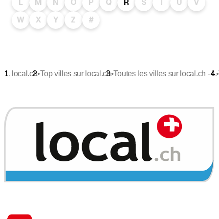
L
M
N
O
P
Q
R
S
T
U
V
W
X
Y
Z
#
•
•
•
local.ch
Top villes sur local.ch
Toutes les villes sur local.ch - L