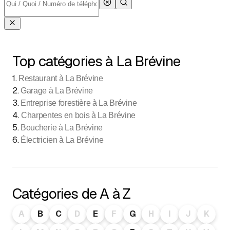
Top catégories à La Brévine
1
.
Restaurant à La Brévine
2
.
Garage à La Brévine
3
.
Entreprise forestière à La Brévine
4
.
Charpentes en bois à La Brévine
5
.
Boucherie à La Brévine
6
.
Électricien à La Brévine
Catégories de A à Z
A
B
C
D
E
F
G
H
I
J
K