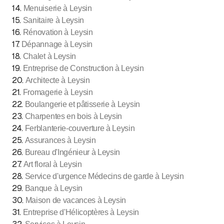
14
.
Menuiserie à Leysin
15
.
Sanitaire à Leysin
16
.
Rénovation à Leysin
17
.
Dépannage à Leysin
18
.
Chalet à Leysin
19
.
Entreprise de Construction à Leysin
20
.
Architecte à Leysin
21
.
Fromagerie à Leysin
22
.
Boulangerie et pâtisserie à Leysin
23
.
Charpentes en bois à Leysin
24
.
Ferblanterie-couverture à Leysin
25
.
Assurances à Leysin
26
.
Bureau d'Ingénieur à Leysin
27
.
Art floral à Leysin
28
.
Service d'urgence Médecins de garde à Leysin
29
.
Banque à Leysin
30
.
Maison de vacances à Leysin
31
.
Entreprise d'Hélicoptères à Leysin