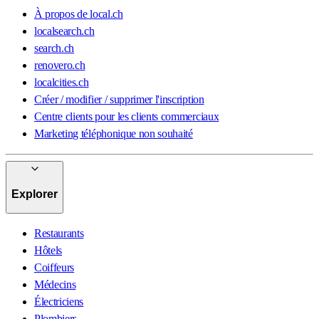
À propos de local.ch
localsearch.ch
search.ch
renovero.ch
localcities.ch
Créer / modifier / supprimer l'inscription
Centre clients pour les clients commerciaux
Marketing téléphonique non souhaité
Explorer
Restaurants
Hôtels
Coiffeurs
Médecins
Électriciens
Plombiers