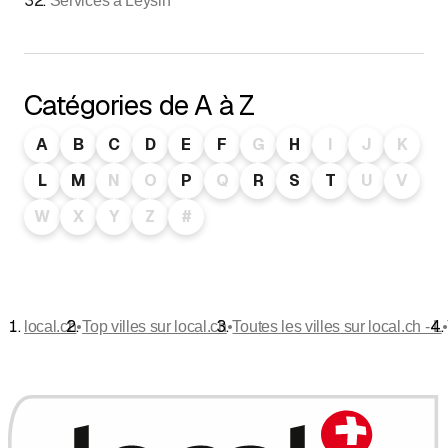
32
.
Services à Leysin
Catégories de A à Z
A
B
C
D
E
F
G
H
I
J
K
L
M
N
O
P
Q
R
S
T
U
V
W
X
Y
Z
#
•
•
•
local.ch
Top villes sur local.ch
Toutes les villes sur local.ch - L