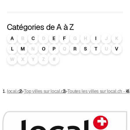
Catégories de A à Z
A
B
C
D
E
F
G
H
I
J
K
L
M
N
O
P
Q
R
S
T
U
V
W
X
Y
Z
#
•
•
local.ch
Top villes sur local.ch
Toutes les villes sur local.ch - M