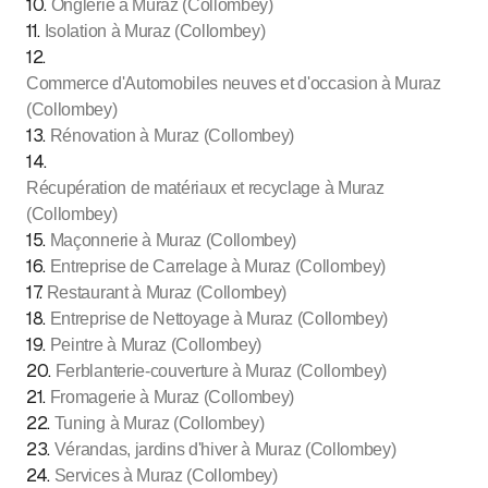
10
.
Onglerie à Muraz (Collombey)
11
.
Isolation à Muraz (Collombey)
12
.
Commerce d'Automobiles neuves et d'occasion à Muraz
(Collombey)
13
.
Rénovation à Muraz (Collombey)
14
.
Récupération de matériaux et recyclage à Muraz
(Collombey)
15
.
Maçonnerie à Muraz (Collombey)
16
.
Entreprise de Carrelage à Muraz (Collombey)
17
.
Restaurant à Muraz (Collombey)
18
.
Entreprise de Nettoyage à Muraz (Collombey)
19
.
Peintre à Muraz (Collombey)
20
.
Ferblanterie-couverture à Muraz (Collombey)
21
.
Fromagerie à Muraz (Collombey)
22
.
Tuning à Muraz (Collombey)
23
.
Vérandas, jardins d'hiver à Muraz (Collombey)
24
.
Services à Muraz (Collombey)