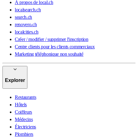
À propos de local.ch
localsearch.ch
search.ch
renovero.ch
localcities.ch
Créer / modifier / supprimer l'inscription
Centre clients pour les clients commerciaux
Marketing téléphonique non souhaité
Explorer
Restaurants
Hôtels
Coiffeurs
Médecins
Électriciens
Plombiers