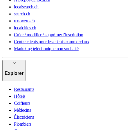
localsearch.ch
search.ch
renovero.ch
localcities.ch
Créer / modifier / supprimer l'inscription
Centre clients pour les clients commerciaux
Marketing téléphonique non souhaité
Explorer
Restaurants
Hôtels
Coiffeurs
Médecins
Électriciens
Plombiers