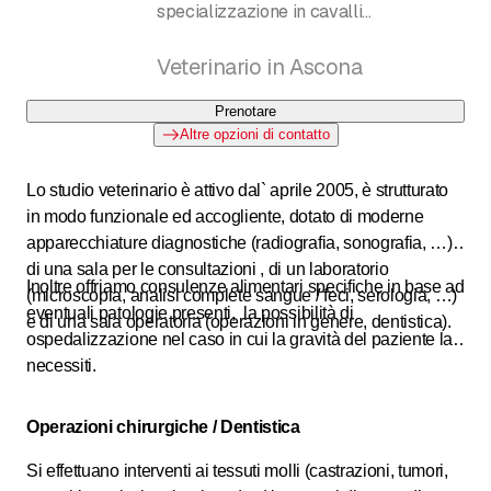
specializzazione in cavalli
Balli Aaron
Veterinario in Ascona
Prenotare
Altre opzioni di contatto
Lo studio veterinario è attivo dal` aprile 2005, è strutturato
in modo funzionale ed accogliente, dotato di moderne
apparecchiature diagnostiche (radiografia, sonografia, …),
di una sala per le consultazioni , di un laboratorio
Inoltre offriamo consulenze alimentari specifiche in base ad
(microscopia, analisi complete sangue / feci, serologia, …)
eventuali patologie presenti, la possibilità di
e di una sala operatoria (operazioni in genere, dentistica).
ospedalizzazione nel caso in cui la gravità del paziente la
necessiti.
Operazioni chirurgiche / Dentistica
Si effettuano interventi ai tessuti molli (castrazioni, tumori,