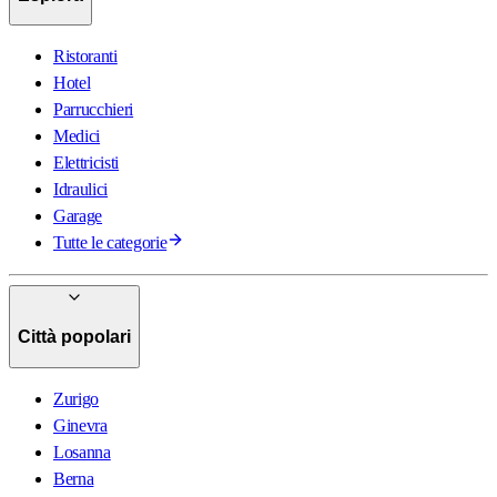
Ristoranti
Hotel
Parrucchieri
Medici
Elettricisti
Idraulici
Garage
Tutte le categorie
Città popolari
Zurigo
Ginevra
Losanna
Berna