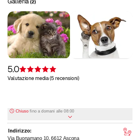
Galleria
(
2
)
5.0
Recensione 5 su 5 stelle
Valutazione media (5 recensioni)
Chiuso
fino a
domani alle 08:00
Indirizzo
:
fino a
fino a
Lunedì
8
:
00
-
12
:
00
/ 14
:
00
-
18
:
00
Via Buonamano 10, 6612
Ascona