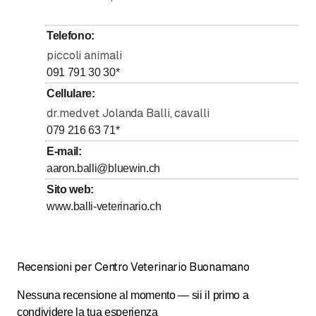
fino a
fino a
Martedì
8
:
00
-
12
:
00
/ 14
:
00
-
18
:
00
fino a
fino a
Mercoledì
8
:
00
-
12
:
00
/ 14
:
00
-
18
:
00
Telefono
:
fino a
fino a
Giovedì
8
:
00
-
12
:
00
/ 15
:
30
-
19
:
30
piccoli animali
fino a
fino a
Venerdì
8
:
00
-
12
:
00
/ 14
:
00
-
18
:
00
091 791 30 30
*
Sabato
Chiuso
Cellulare
:
dr.med.vet Jolanda Balli, cavalli
Domenica
Chiuso
079 216 63 71
*
E-mail
:
aaron.balli@bluewin.ch
Sito web
:
www.balli-veterinario.ch
Recensioni per Centro Veterinario Buonamano
Nessuna recensione al momento — sii il primo a
condividere la tua esperienza