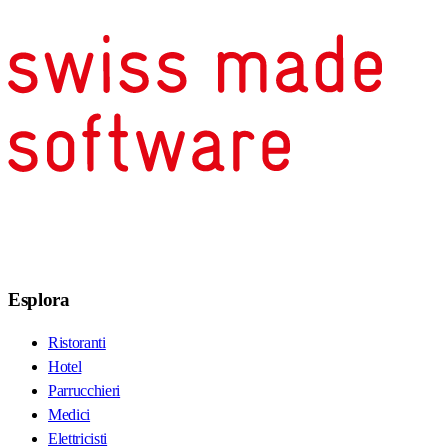
Esplora
Ristoranti
Hotel
Parrucchieri
Medici
Elettricisti