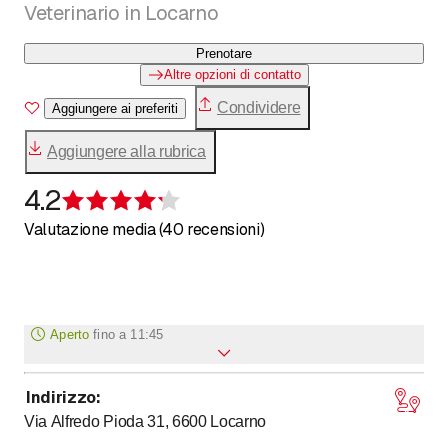
Veterinario in Locarno
Prenotare
Altre opzioni di contatto
Condividere
Aggiungere ai preferiti
Aggiungere alla rubrica
4.2
Recensione 4,2 su 5 stelle
Valutazione media (40 recensioni)
Aperto
fino a
11:45
Indirizzo
:
fino a
fino a
Lunedì
7
:
45
-
11
:
45
/ 13
:
30
-
17
:
30
Via Alfredo Pioda 31, 6600
Locarno
fino a
fino a
Martedì
7
:
45
-
11
:
45
/ 13
:
30
-
17
:
30