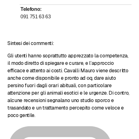
fino a
fino a
Mercoledì
7
:
45
-
11
:
45
/ 13
:
30
-
17
:
30
Telefono
:
fino a
fino a
Giovedì
7
:
45
-
11
:
45
/ 13
:
30
-
17
:
30
091 751 63 63
fino a
fino a
Venerdì
7
:
45
-
11
:
45
/ 13
:
30
-
17
:
30
Sabato
Chiuso
Sintesi dei commenti:
Domenica
Chiuso
Gli utenti hanno soprattutto apprezzato la competenza,
Per urgenze chiamare 079 686 37 00
il modo diretto di spiegare e curare, e l’approccio
efficace e attento ai costi. Cavalli Mauro viene descritto
anche come disponibile e pronto ad օգ dare aiuto
persino fuori dagli orari abituali, con particolare
attenzione per gli animali esotici e le urgenze. Di contro,
alcune recensioni segnalano uno studio sporco e
trasandato e un trattamento percepito come veloce e
poco gentile.