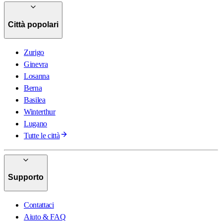
Città popolari
Zurigo
Ginevra
Losanna
Berna
Basilea
Winterthur
Lugano
Tutte le città
Supporto
Contattaci
Aiuto & FAQ