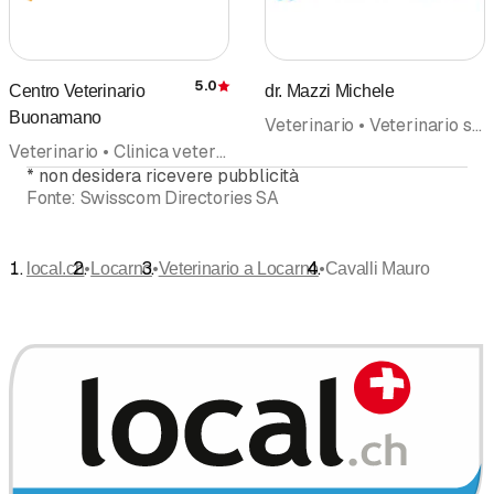
5.0
Centro Veterinario
dr. Mazzi Michele
Recensione
Buonamano
Veterinario • Veterinario servizio di pronto soccorso • Servizio di emergenza • Alimenti per animali • Articoli per Animali
Veterinario • Clinica veterinaria • Veterinario servizio di pronto soccorso • Alimenti per animali • Articoli per Animali
*
non desidera ricevere pubblicità
Fonte:
Swisscom Directories SA
•
•
•
local.ch
Locarno
Veterinario a Locarno
Cavalli Mauro