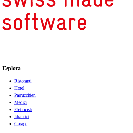
Esplora
Ristoranti
Hotel
Parrucchieri
Medici
Elettricisti
Idraulici
Garage