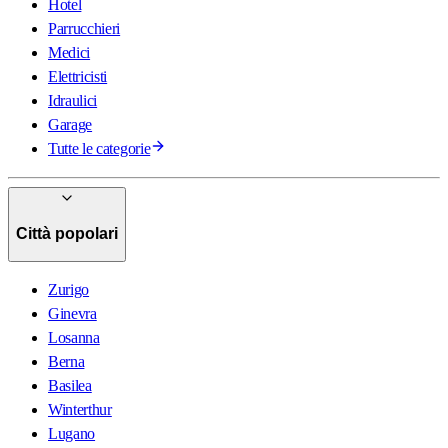
Hotel
Parrucchieri
Medici
Elettricisti
Idraulici
Garage
Tutte le categorie
Città popolari
Zurigo
Ginevra
Losanna
Berna
Basilea
Winterthur
Lugano