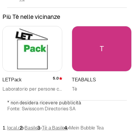
Più Tè nelle vicinanze
T
5.0
LETPack
TEABALLS
Recensione
Laboratorio per persone con disabilità • Articoli da Regalo • Tè
Tè
*
non desidera ricevere pubblicità
Fonte:
Swisscom Directories SA
•
•
•
local.ch
Basilea
Tè a Basilea
Mein Bubble Tea