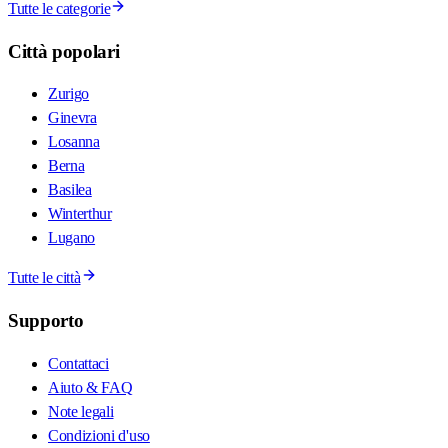
Tutte le categorie
Città popolari
Zurigo
Ginevra
Losanna
Berna
Basilea
Winterthur
Lugano
Tutte le città
Supporto
Contattaci
Aiuto & FAQ
Note legali
Condizioni d'uso