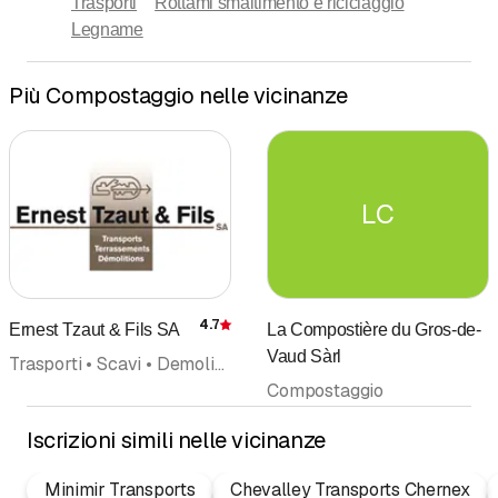
Trasporti
Rottami smaltimento e riciclaggio
Legname
Più Compostaggio nelle vicinanze
LC
4.7
Ernest Tzaut & Fils SA
La Compostière du Gros-de-
Recensione
Vaud Sàrl
Trasporti • Scavi • Demolizione calcestruzzo • Compostaggio
Compostaggio
Iscrizioni simili nelle vicinanze
Minimir Transports
Chevalley Transports Chernex