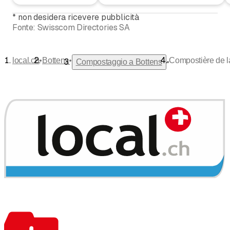
*
non desidera ricevere pubblicità
Fonte:
Swisscom Directories SA
•
•
local.ch
Bottens
Compostière de l
•
Compostaggio a Bottens