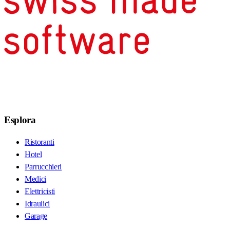
Esplora
Ristoranti
Hotel
Parrucchieri
Medici
Elettricisti
Idraulici
Garage