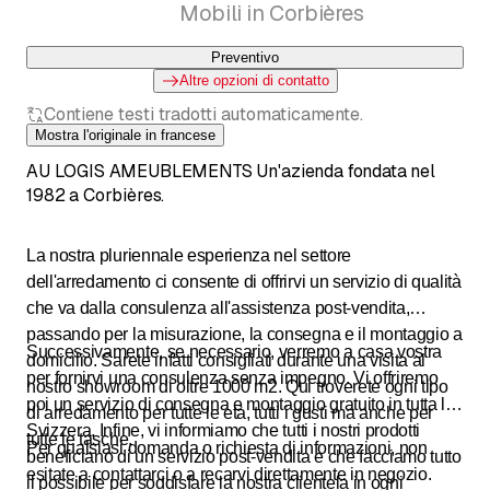
Mobili in Corbières
Preventivo
Altre opzioni di contatto
Contiene testi tradotti automaticamente.
Mostra l'originale in francese
AU LOGIS AMEUBLEMENTS Un'azienda fondata nel
1982 a Corbières.
La nostra pluriennale esperienza nel settore
dell'arredamento ci consente di offrirvi un servizio di qualità
che va dalla consulenza all'assistenza post-vendita,
passando per la misurazione, la consegna e il montaggio a
Successivamente, se necessario, verremo a casa vostra
domicilio. Sarete infatti consigliati durante una visita al
per fornirvi una consulenza senza impegno. Vi offriremo
nostro showroom di oltre 1000 m2. Qui troverete ogni tipo
poi un servizio di consegna e montaggio gratuito in tutta la
di arredamento per tutte le età, tutti i gusti ma anche per
Svizzera. Infine, vi informiamo che tutti i nostri prodotti
tutte le tasche.
Per qualsiasi domanda o richiesta di informazioni, non
beneficiano di un servizio post-vendita e che facciamo tutto
esitate a contattarci o a recarvi direttamente in negozio.
il possibile per soddisfare la nostra clientela in ogni