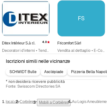
FS
4.0
Ditex Intérieur S.à r.l.
Fricomfort Sàrl
Recensione
Decoratori d'interni • Tende • Mobili • Rolladen • Rolladen e tende da sole • Stoffe e tessuti • Import Export
Vendita al dettaglio • E-Commerce • Mobili • Elettronica • Articoli da Decorazione • Arredamenti • Mobili da giardino • Elettrodomestici • Informatica
Iscrizioni simili nelle vicinanze
SCHMIDT Bulle
Asclépiade
Pizzeria Bella Napoli
*
non desidera ricevere pubblicità
Fonte:
Swisscom Directories SA
•
•
local.ch
Corbières
Au Logis Ameubleme
•
Mobili a Corbières