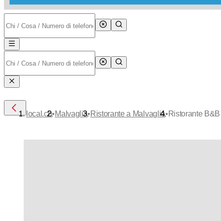
•
•
•
local.ch
Malvaglia
Ristorante a Malvaglia
Ristorante B&B 