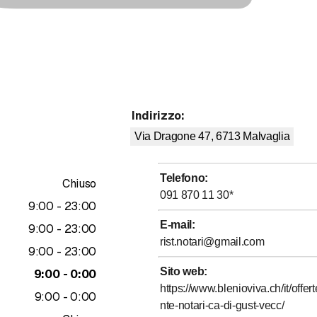
Indirizzo
:
Via Dragone 47, 6713
Malvaglia
Telefono
:
Chiuso
091 870 11 30
*
fino a
9
:
00
-
23
:
00
E-mail
:
fino a
9
:
00
-
23
:
00
rist.notari@gmail.com
fino a
9
:
00
-
23
:
00
Sito web
:
fino a
9
:
00
-
0
:
00
https://www.blenioviva.ch/it/offert
fino a
9
:
00
-
0
:
00
nte-notari-ca-di-gust-vecc/