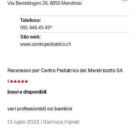
Via Beroldingen 26, 6850
Mendrisio
fino a
Martedì
8
:
00
-
19
:
00
fino a
Mercoledì
8
:
00
-
19
:
00
Telefono
:
fino a
Giovedì
8
:
00
-
19
:
00
091 646 45 45
*
fino a
Venerdì
8
:
00
-
19
:
00
Sito web
:
www.centropediatrico.ch
fino a
Sabato
8
:
00
-
16
:
00
fino a
Domenica
9
:
00
-
15
:
00
Recensioni per Centro Pediatrico del Mendrisiotto SA
5
Recensione 5 su 5 stelle
bravi e disponibili
veri professionisti coi bambini
13 luglio 2022 | Gianluca Vignati