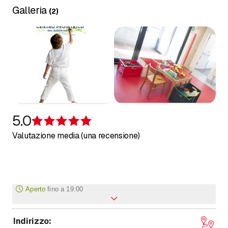
Galleria
(
2
)
5.0
Recensione 5 su 5 stelle
Valutazione media (una recensione)
Aperto
fino a
19:00
Indirizzo
:
fino a
Lunedì
8
:
00
-
19
:
00