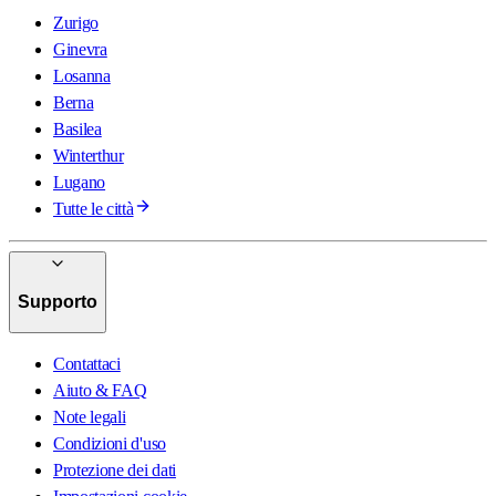
Zurigo
Ginevra
Losanna
Berna
Basilea
Winterthur
Lugano
Tutte le città
Supporto
Contattaci
Aiuto & FAQ
Note legali
Condizioni d'uso
Protezione dei dati