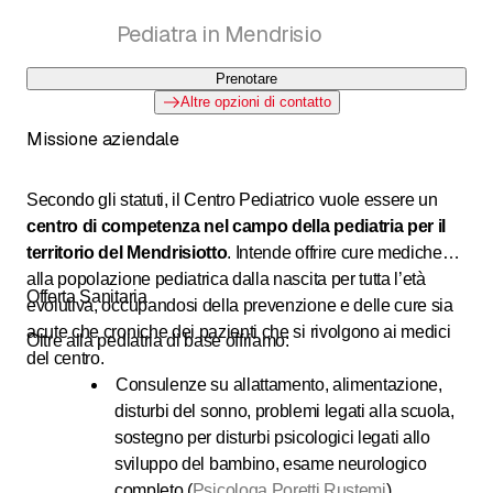
Pediatra in Mendrisio
Prenotare
Altre opzioni di contatto
Missione aziendale
Secondo gli statuti, il Centro Pediatrico vuole essere un
centro di competenza nel campo della pediatria per il
territorio del Mendrisiotto
. Intende offrire cure mediche
alla popolazione pediatrica dalla nascita per tutta l’età
Offerta Sanitaria
evolutiva, occupandosi della prevenzione e delle cure sia
acute che croniche dei pazienti che si rivolgono ai medici
Oltre alla pediatria di base offriamo:
del centro.
Consulenze su allattamento, alimentazione,
disturbi del sonno, problemi legati alla scuola,
sostegno per disturbi psicologici legati allo
sviluppo del bambino, esame neurologico
completo (
Psicologa Poretti Rustemi
)