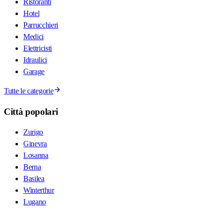
Ristoranti
Hotel
Parrucchieri
Medici
Elettricisti
Idraulici
Garage
Tutte le categorie
Città popolari
Zurigo
Ginevra
Losanna
Berna
Basilea
Winterthur
Lugano