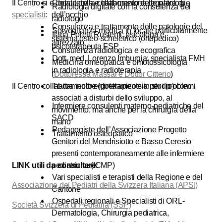
Il Centro si è dotato della collaborazione regolare di
Consulenza e trattamento delle patologie
Radiologia digitale con la consulenza del
specialisti
:
dell’occhio
radiologo
Consulenza e trattamento delle patologie del
Sorveglianza medica in locale particolarmente
Ilaria Poretti Rustemi: psicologa e
sistema osteo-scheletrico (ortopedico)
attrezzato
psicoterapeuta FSP
Consulenza radiologica e ecografica
Dott. med. Lorenzo Imburgia: specialista FMH
Medicina omeopatica e omotossicologia
in radiologia e radioterapia
(
Dottoressa Massai e Dottor Citterio
)
Il Centro collabora inoltre (direttamente in studio) con:
Trattamento ergoterapico sia per i problemi
associati a disturbi dello sviluppo, al
Infermiere consulenti materno-pediatriche del
movimento, ma anche per la chirurgia della
SACD
mano
Pedagogiste dell’Associazione Progetto
Trattamento osteopatico
Genitori del Mendrisiotto e Basso Ceresio
presenti contemporaneamente alle infermiere
LINK utili da consultare:
pediatriche (ICMP)
Vari specialisti e terapisti della Regione e del
Associazione dei Pediatri della Svizzera Italiana (APSI)
Cantone
Ospedali regionali e Specialisti di ORL-
Società Svizzera di Pediatria (SSP)
Dermatologia, Chirurgia pediatrica,