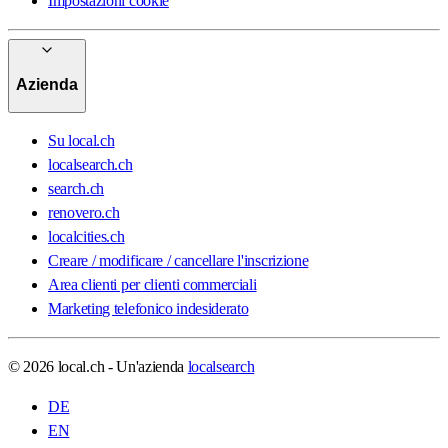
Impostazioni cookie
Azienda
Su local.ch
localsearch.ch
search.ch
renovero.ch
localcities.ch
Creare / modificare / cancellare l'inscrizione
Area clienti per clienti commerciali
Marketing telefonico indesiderato
© 2026 local.ch - Un'azienda
localsearch
DE
EN