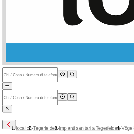
•
•
•
local.ch
Tegerfelden
Impianti sanitari a Tegerfelden
Vögel