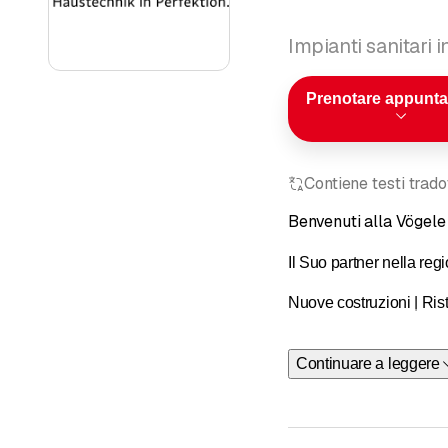
Impianti sanitari 
Prenotare appunt
Contiene testi trad
Benvenuti alla Vögel
Il Suo partner nella reg
Nuove costruzioni | Rist
RISCALDAMENTO | VE
Continuare a leggere
Qualunque sia il progett
Se apprezzate un lavoro 