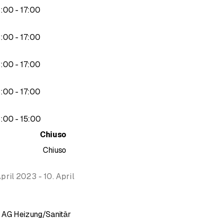
delle nuove costruzioni, delle ristrutturazioni e dei risanamenti, dalla
fino a
3
:
00
-
17
:
00
gerfelden abbiamo dato un segno del successo della nostra azien
a con il nostro nuovo slogan "Vögele - Haustechnik in Perfektion" (
fino a
3
:
00
-
17
:
00
fino a
3
:
00
-
17
:
00
fino a
3
:
00
-
17
:
00
fino a
3
:
00
-
15
:
00
Chiuso
Chiuso
pril 2023 - 10. April
e AG Heizung/Sanitär