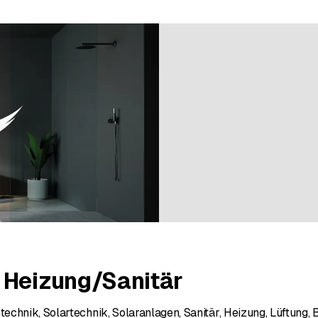
 su 9 valutazioni
 Heizung/Sanitär
echnik, Solartechnik, Solaranlagen, Sanitär, Heizung, Lüftung