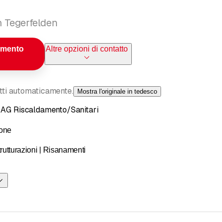
in Tegerfelden
amento
Altre opzioni di contatto
otti automaticamente.
Mostra l'originale in tedesco
e AG Riscaldamento/Sanitari
ione
rutturazioni | Risanamenti
NTILAZIONE | IMPIANTI SANITARI | SOLARE | ASSISTENZA
o che intraprendiamo, la nostra specialità è la perfezione.
eseguito con cura tanto quanto noi, allora siete nel posto giusto.