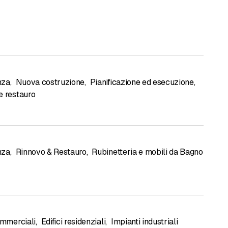
nza
,
Nuova costruzione
,
Pianificazione ed esecuzione
,
e restauro
nza
,
Rinnovo & Restauro
,
Rubinetteria e mobili da Bagno
ommerciali
,
Edifici residenziali
,
Impianti industriali