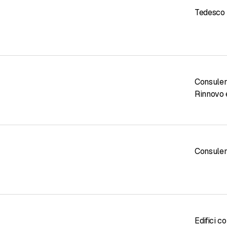
Tedesco
Consule
Rinnovo 
Consule
Edifici c