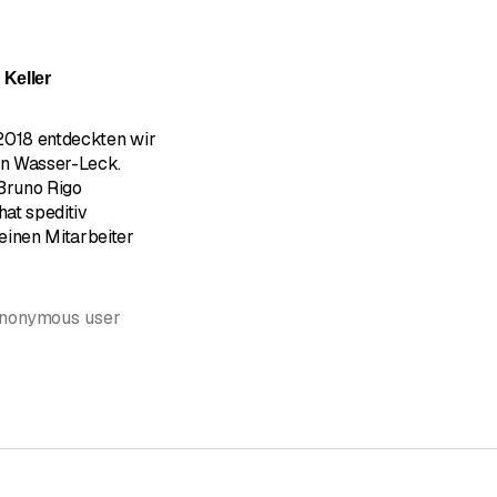
e 5 su 5 stelle
Keller
.22018 entdeckten wir
ein Wasser-Leck.
 Bruno Rigo
hat speditiv
einen Mitarbeiter
Anonymous user