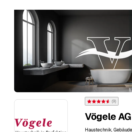
(
9
)
Valutazione 4,6 di 5 stelle
Vögele AG
Haustechnik, Gebäudet