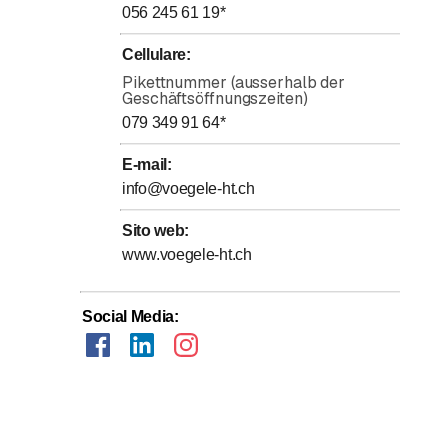
 progettazione alla realizzazione fino all'assistenza clienti.
056 245 61 19
*
da. Dal 2022 abbiamo una nuova immagine sia all'interno
Cellulare
:
Vögele - Tecnologia domestica alla perfezione).
Pikettnummer (ausserhalb der
Geschäftsöffnungszeiten)
079 349 91 64
*
E-mail
:
info@voegele-ht.ch
Sito web
:
www.voegele-ht.ch
Social Media
: