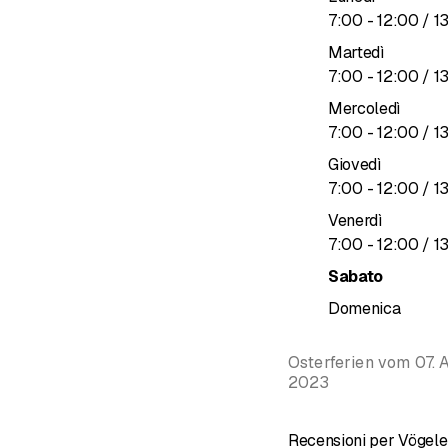
copriamo tutti i settori 
fino a
7
:
00
-
12
:
00
/ 1
Con la nuova sede a Te
Martedì
che all'esterno, in line
fino a
7
:
00
-
12
:
00
/ 1
Mercoledì
fino a
7
:
00
-
12
:
00
/ 1
Giovedì
fino a
7
:
00
-
12
:
00
/ 1
Venerdì
fino a
7
:
00
-
12
:
00
/ 1
Sabato
Domenica
Osterferien vom 07. A
2023
Recensioni per Vögel