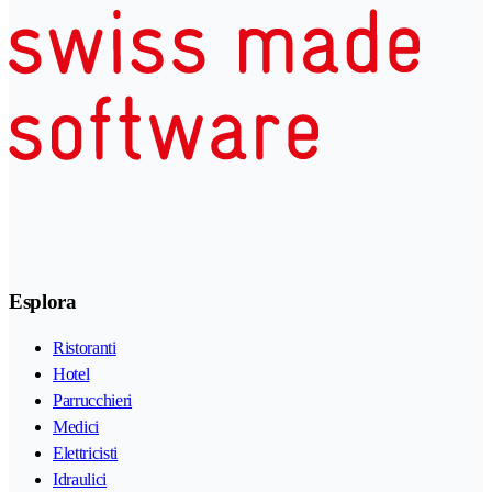
Esplora
Ristoranti
Hotel
Parrucchieri
Medici
Elettricisti
Idraulici