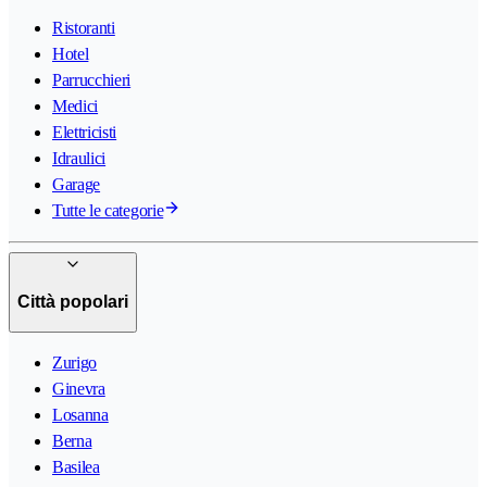
Ristoranti
Hotel
Parrucchieri
Medici
Elettricisti
Idraulici
Garage
Tutte le categorie
Città popolari
Zurigo
Ginevra
Losanna
Berna
Basilea