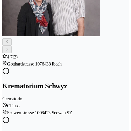
4.7
(3)
Gotthardstrasse 107
6438 Ibach
Krematorium Schwyz
Crematorio
Chiuso
Seewernstrasse 100
6423 Seewen SZ