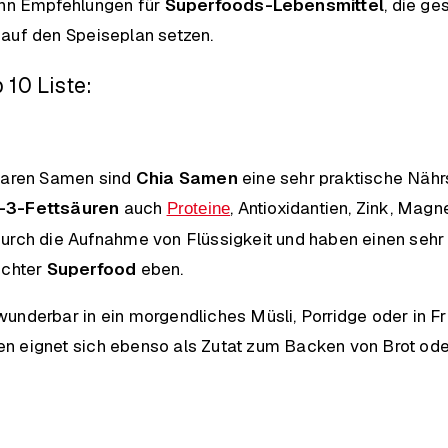
ehn Empfehlungen für
Superfoods-Lebensmittel
, die g
auf den Speiseplan setzen.
 10 Liste:
rbaren Samen sind
Chia Samen
eine sehr praktische Nährs
3-Fettsäuren
auch
, Antioxidantien, Zink, Ma
Proteine
durch die Aufnahme von Flüssigkeit und haben einen seh
echter
Superfood
eben.
underbar in ein morgendliches Müsli, Porridge oder in F
 eignet sich ebenso als Zutat zum Backen von Brot oder