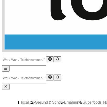
•
•
•
local.ch
Gesund & Schön
Ernährung
Superfoods: Na