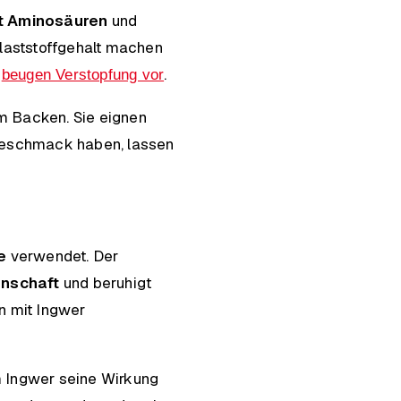
t Aminosäuren
und
llaststoffgehalt machen
d
.
beugen Verstopfung vor
m Backen. Sie eignen
ngeschmack haben, lassen
e
verwendet. Der
enschaft
und beruhigt
en mit Ingwer
em Ingwer seine Wirkung