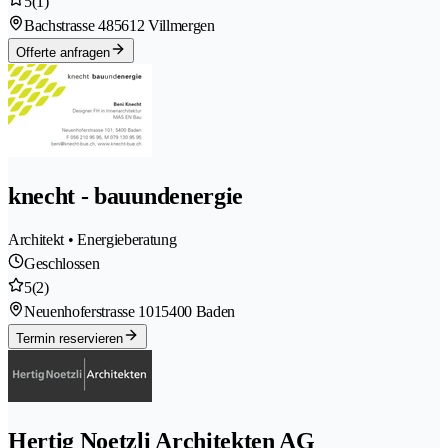
5
(1)
Bachstrasse 48
5612 Villmergen
Offerte anfragen
knecht - bauundenergie
Architekt • Energieberatung
Geschlossen
5
(2)
Neuenhoferstrasse 101
5400 Baden
Termin reservieren
Hertig Noetzli Architekten AG