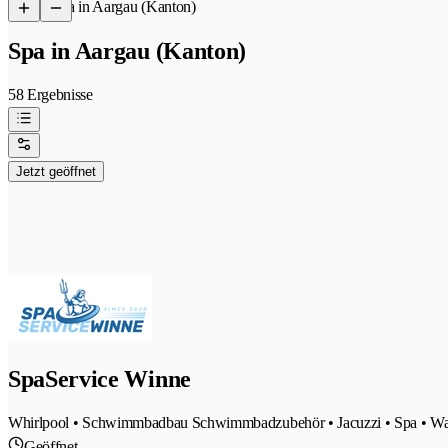
/
Spa in Aargau (Kanton)
Spa in Aargau (Kanton)
58 Ergebnisse
Jetzt geöffnet
SpaService Winne
Whirlpool • Schwimmbadbau Schwimmbadzubehör • Jacuzzi • Spa • Was
Geöffnet