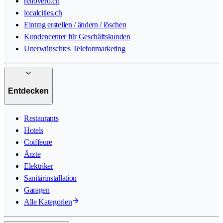
renovero.ch
localcities.ch
Eintrag erstellen / ändern / löschen
Kundencenter für Geschäftskunden
Unerwünschtes Telefonmarketing
Entdecken
Restaurants
Hotels
Coiffeure
Ärzte
Elektriker
Sanitärinstallation
Garagen
Alle Kategorien