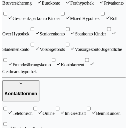
Bauversicherung
Eurokonto
Festhypothek
Privatkonto
Geschenksparkonto Kinder
Mixed Hypothek
Roll
Over Hypothek
Seniorenkonto
Sparkonto Kinder
Studentenkonto
Vorsorgefonds
Vorsorgekonto Jugendliche
Fremdwährungskonto
Kontokorrent
Geldmarkthypothek
Kontaktformen
Telefonisch
Online
Im Geschäft
Beim Kunden