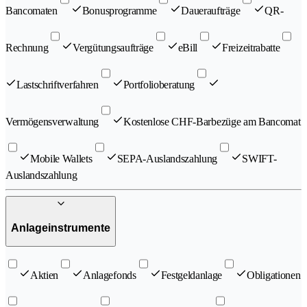
Bancomaten
Bonusprogramme
Daueraufträge
QR-
Rechnung
Vergütungsaufträge
eBill
Freizeitrabatte
Lastschriftverfahren
Portfolioberatung
Vermögensverwaltung
Kostenlose CHF-Barbezüge am Bancomat
Mobile Wallets
SEPA-Auslandszahlung
SWIFT-
Auslandszahlung
Anlageinstrumente
Aktien
Anlagefonds
Festgeldanlage
Obligationen