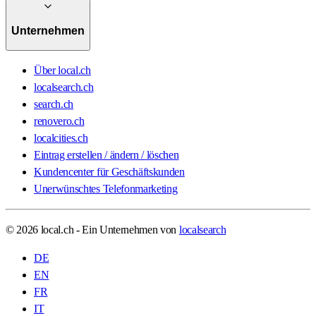
Unternehmen
Über local.ch
localsearch.ch
search.ch
renovero.ch
localcities.ch
Eintrag erstellen / ändern / löschen
Kundencenter für Geschäftskunden
Unerwünschtes Telefonmarketing
© 2026 local.ch - Ein Unternehmen von
localsearch
DE
EN
FR
IT