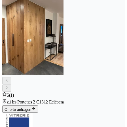
5
(1)
z.i les Portettes 2 C
1312 Eclépens
Offerte anfragen