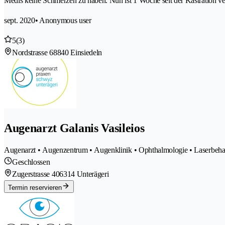
Medis keine Schmerzen zu haben. Nun ist 1 Woche seit der Kastration v
sept. 2020
• Anonymous user
5
(3)
Nordstrasse 6
8840 Einsiedeln
Augenarzt Galanis Vasileios
Augenarzt • Augenzentrum • Augenklinik • Ophthalmologie • Laserbeha
Geschlossen
Zugerstrasse 40
6314 Unterägeri
Termin reservieren