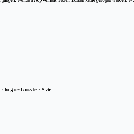
ergangen, Wunde ist top verheilt, Fäden müssen keine gezogen werden. Wür
ndlung medizinische • Ärzte